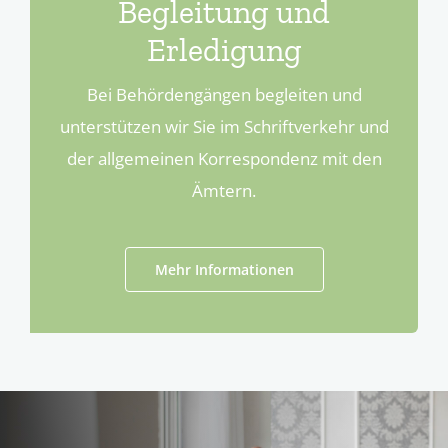
Begleitung und
Erledigung
Bei Behördengängen begleiten und
unterstützen wir Sie im Schriftverkehr und
der allgemeinen Korrespondenz mit den
Ämtern.
Mehr Informationen