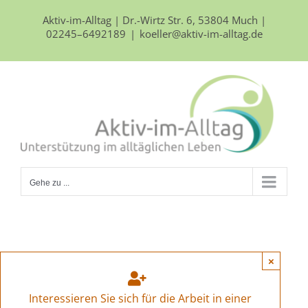
Zum
Aktiv-im-Alltag | Dr.-Wirtz Str. 6, 53804 Much |
Inhalt
02245–6492189
|
koeller@aktiv-im-alltag.de
springen
Gehe zu ...
×
Interessieren Sie sich für die Arbeit in einer